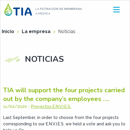
Aller
LA
FILTRACIÓN DE MEMBRANA
au
A MEDIDA
contenu
Inicio
>
La empresa
>
Noticias
NOTICIAS
TIA will support the four projects carried
out by the company’s employees ….
11/02/2020
-
Proyectos E.N.V.I.E.S.
Last September, in order to choose from the four projects
corresponding to our E.N.V.I.E.S. we held a vote and ask you to