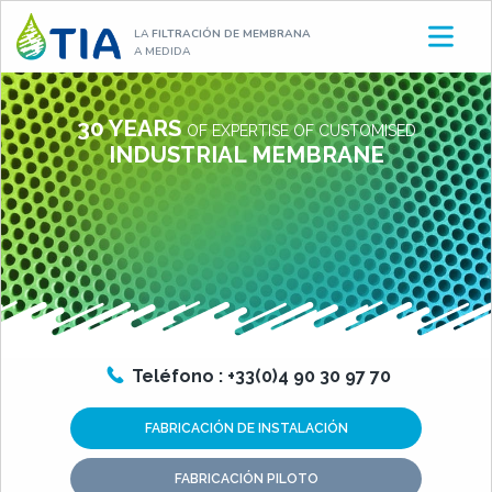
Aller
LA
FILTRACIÓN DE MEMBRANA
au
A MEDIDA
contenu
TIA
30 YEARS
OF EXPERTISE OF CUSTOMISED
INDUSTRIAL MEMBRANE
Teléfono : +33(0)4 90 30 97 70
FABRICACIÓN DE INSTALACIÓN
FABRICACIÓN PILOTO