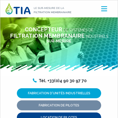
Aller
LE SUR-MESURE DE LA
au
FILTRATION MEMBRANAIRE
contenu
CONCEPTEUR
TIA
DE SYSTÈMES DE
FILTRATION MEMBRANAIRE
INDUSTRIELS
SUR-MESURE
Tél. +33(0)4 90 30 97 70
FABRICATION D'UNITÉS INDUSTRIELLES
FABRICATION DE PILOTES
LOCATION DE PILOTES