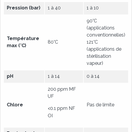
Pression (bar)
1 à 40
1 à 10
90°C
(applications
conventionnelles)
Température
80°C
121°C
max (°C)
(applications de
stérilisation
vapeur)
pH
1 à 14
0 à 14
200 ppm MF
UF
Chlore
Pas de limite
<0.1 ppm NF
OI