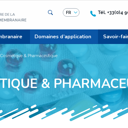
Rechercher
Tél. +33(0)4 
FR
RE DE LA
 MEMBRANAIRE
mbranaire
Domaines d’application
Savoir-fai
Cosmétique & Pharmaceutique
TIQUE & PHARMACE