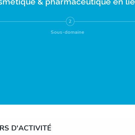
smétique & pharmaceutique
en li
2
Sous-domaine
S D'ACTIVITÉ