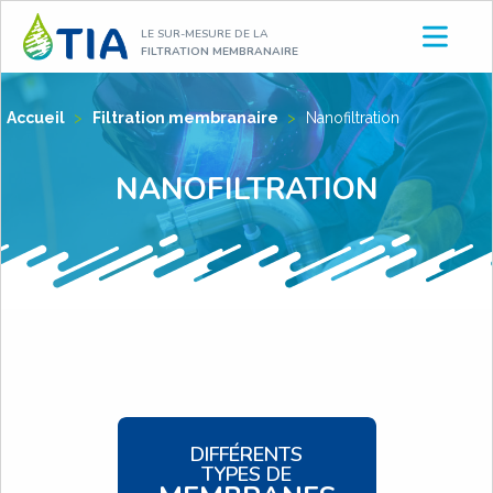
Aller
LE SUR-MESURE DE LA
au
FILTRATION MEMBRANAIRE
contenu
Accueil
>
Filtration membranaire
>
Nanofiltration
NANOFILTRATION
DIFFÉRENTS
TYPES DE