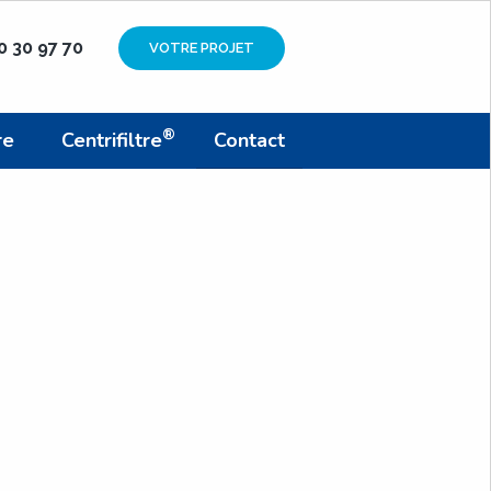
90 30 97 70
VOTRE PROJET
®
re
Centrifiltre
Contact