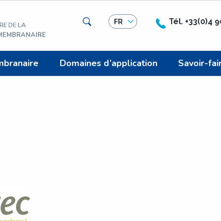
Rechercher
Tél. +33(0)4 
FR
RE DE LA
 MEMBRANAIRE
mbranaire
Domaines d’application
Savoir-fai