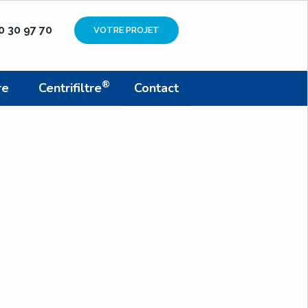
90 30 97 70
VOTRE PROJET
®
re
Centrifiltre
Contact