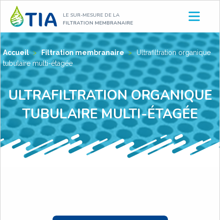
Aller
LE SUR-MESURE DE LA
au
FILTRATION MEMBRANAIRE
contenu
Accueil
>
Filtration membranaire
>
Ultrafiltration organique
tubulaire multi-étagée
ULTRAFILTRATION ORGANIQUE
TUBULAIRE MULTI-ÉTAGÉE