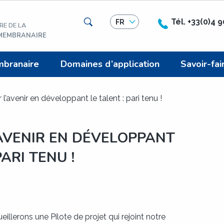
Rechercher
Tél. +33(0)4 
FR
RE DE LA
 MEMBRANAIRE
mbranaire
Domaines d’application
Savoir-fai
 l’avenir en développant le talent : pari tenu !
AVENIR EN DÉVELOPPANT
PARI TENU !
eillerons une Pilote de projet qui rejoint notre