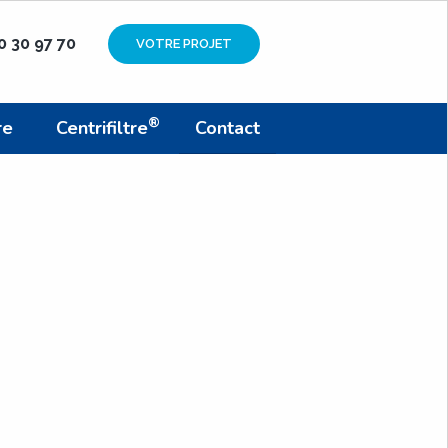
90 30 97 70
VOTRE PROJET
®
re
Centrifiltre
Contact